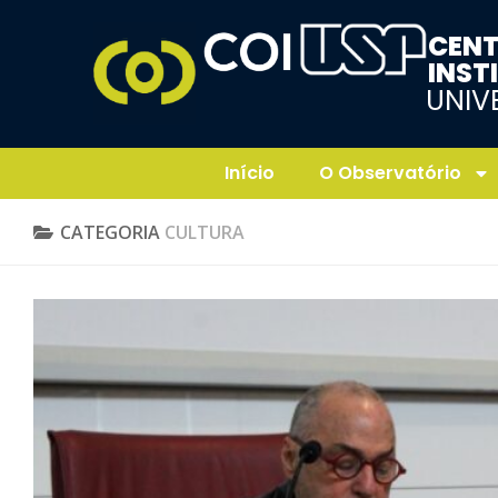
CENT
INST
UNIV
Início
O Observatório
CATEGORIA
CULTURA