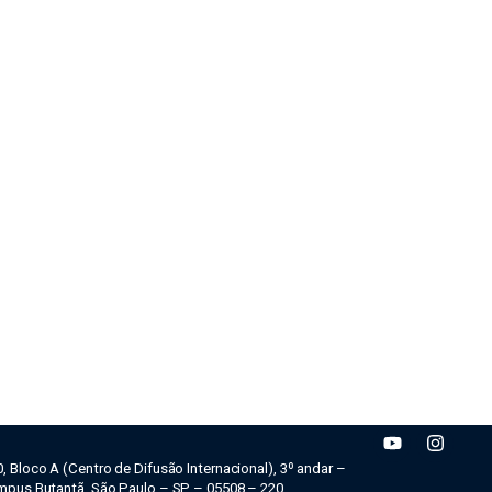
0, Bloco A (Centro de Difusão Internacional), 3º andar –
campus Butantã, São Paulo – SP – 05508 – 220