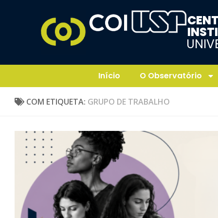
CENT
INST
UNIV
Início
O Observatório
COM ETIQUETA:
GRUPO DE TRABALHO