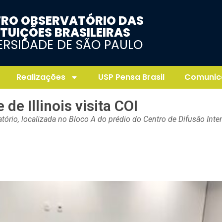
RO OBSERVATÓRIO DAS
ITUIÇÕES BRASILEIRAS
ERSIDADE DE SÃO PAULO
Realizações
USP Pensa Brasil
Comunic
de Illinois visita COI
ório, localizada no Bloco A do prédio do Centro de Difusão Inter