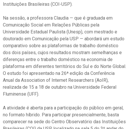
Instituições Brasileiras (COI-USP).
Na sessão, a professora Claudia
—
que é graduada em
Comunicação Social em Relações Públicas pela
Universidade Estadual Paulista (Unesp), com mestrado e
doutorado em Comunicação pela USP
—
abordará um estudo
comparativo sobre as plataformas de trabalho doméstico
dos dois países,
cujos
resultados mostram semelhanças e
diferenças entre o trabalho doméstico na economia de
plataforma em diferentes territórios do Sul e do Norte Global.
O estudo foi apresentado na
26ª edição da Conferência
Anual da
Association of Internet Researchers
(AoIR),
realizada de 15 a 18 de outubro na Universidade Federal
Fluminense (UFF).
A atividade é aberta para a participação do público em geral,
no formato híbrido.
Para participar presencialmente, basta
comparecer na se
de do Centro Observatório das Instituições
Brasileiras (COI) da USP, localizado na sala 5 do
3º andar do