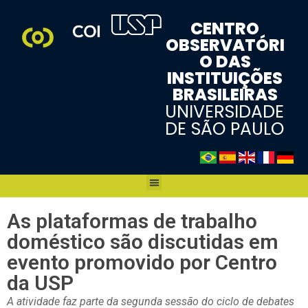
CENTRO
OBSERVATÓRI
O DAS
INSTITUIÇÕES
BRASILEIRAS
UNIVERSIDADE
DE SÃO PAULO
As plataformas de trabalho
doméstico são discutidas em
evento promovido por Centro
da USP
A atividade faz parte da segunda sessão do ciclo de debates